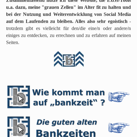
Zusammenfassend nutze ich diese Website, die Excel-Tools
u.a. dazu, meine "grauen Zellen" im Alter fit zu halten und
bei der Nutzung und Weiterentwicklung von Social Media
auf dem Laufenden zu bleiben. Alles also sehr egoistisch
-
trotzdem gibt es vielleicht für den/die eine/n oder andere/n
einiges zu entdecken, zu errechnen und zu erfahren auf meinen
Seiten.
N
a
c
h
o
b
e
n
s
p