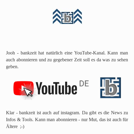
N
a
c
h
Jooh - bankzeit hat natürlich eine YouTube-Kanal. Kann man
o
auch abonnieren und zu gegebener Zeit soll es da was zu sehen
b
geben.
e
n
s
p
r
i
n
Klar - bankzeit ist auch auf instagram. Da gibt es die News zu
g
Infos & Tools. Kann man abonnieren - nur Mut, das ist auch für
e
Ältere ;-)
n