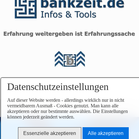
b
t
e
o
n
p
s
)
p
.
r
i
n
g
e
N
n
a
(
Datenschutzeinstellungen
c
g
h
o
o
Auf dieser Website werden - allerdings wirklich nur in nicht
t
vermeidbarem Ausmaß - Cookies genutzt. Man kann alle
b
o
Startseite
Kontakt
Impressum
© 2026 www.bankzeit.de
akzeptieren oder nur bestimmte auswählen. Die Einstellungen
e
t
können jederzeit geändert werden.
n
o
s
p
Essenzielle akzeptieren
Alle akzeptieren
p
)