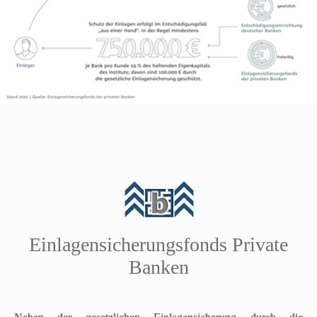
N
Einlagensicherungsfonds Private
a
c
Banken
h
o
b