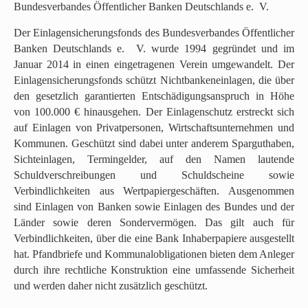
Bundesverbandes Öffentlicher Banken Deutschlands e. V.
p
r
Der Einlagensicherungsfonds des Bundesverbandes Öffentlicher
i
Banken Deutschlands e. V. wurde 1994 gegründet und im
n
Januar 2014 in einen eingetragenen Verein umgewandelt. Der
g
Einlagensicherungsfonds schützt Nichtbankeneinlagen, die über
e
den gesetzlich garantierten Entschädigungsanspruch in Höhe
n
von 100.000 € hinausgehen. Der Einlagenschutz erstreckt sich
(
auf Einlagen von Privatpersonen, Wirtschaftsunternehmen und
g
Kommunen. Geschützt sind dabei unter anderem Sparguthaben,
o
Sichteinlagen, Termingelder, auf den Namen lautende
t
Schuldverschreibungen und Schuldscheine sowie
o
Verbindlichkeiten aus Wertpapiergeschäften. Ausgenommen
t
sind Einlagen von Banken sowie Einlagen des Bundes und der
o
Länder sowie deren Sondervermögen. Das gilt auch für
p
Verbindlichkeiten, über die eine Bank Inhaberpapiere ausgestellt
)
hat. Pfandbriefe und Kommunalobligationen bieten dem Anleger
.
durch ihre rechtliche Konstruktion eine umfassende Sicherheit
und werden daher nicht zusätzlich geschützt.