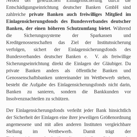
Neben der gesetzlichen Einlagensicherung durch die
e
Entschädigungseinrichtung deutscher Banken GmbH sind
n
zahlreiche
private Banken auch freiwilliges Mitglied im
s
Einlagensicherungsfonds des Bundesverbandes deutscher
p
Banken, der einen höheren Schutzumfang bietet
. Während
r
die Sicherungssysteme der Sparkassen und
i
Kreditgenossenschaften das Ziel der Institutssicherung
n
verfolgen, sichert der Einlagensicherungsfonds des
g
Bundesverbandes deutscher Banken e. V. als freiwillige
e
Sicherungseinrichtung direkt die Einlagen der Gläubiger. Da
n
private Banken anders als öffentliche Banken und
(
Genossenschaftsbanken untereinander im Wettbewerb stehen,
g
besteht die Aufgabe des Einlagensicherungsfonds nicht darin,
o
Banken zu sanieren, sondern die Bankkunden vor
t
Insolvenznachteilen zu schützen.
o
t
Der Einlagensicherungsfonds verleiht jeder Bank hinsichtlich
o
der Sicherheit der Einlagen eine ihrer jeweiligen Größenordnung
p
angemessene und mit allen anderen Instituten vergleichbare
)
Stellung im Wettbewerb. Damit trägt der
.