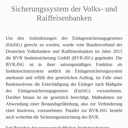
N
Sicherungssystem der Volks- und
a
c
Raiffeisenbanken
h
o
b
Um den Anforderungen des Einlagensicherungsgesetzes
e
(EinSiG) gerecht zu werden, wurde vom Bundesverband der
n
Deutschen Volksbanken und Raiffeisenbanken im Jahre 2015
s
die BVR Institutssicherung GmbH (BVR-ISG) gegründet. Die
p
BVR-ISG ist in ihrer satzungsmäßigen Funktion als
r
Institutsschutzsystem amtlich als Einlagensicherungssystem
i
anerkannt und erfüllt den gesetzlichen Auftrag, im Falle einer
n
Bankinsolvenz die Entschädigung der Einleger nach Maßgabe
g
des Einlagensicherungsgesetzes (EinSiG) vorzunehmen.
e
Darüber hinaus ist sie gesetzlich berechtigt, Maßnahmen zur
n
Abwendung einer Bestandsgefährdung, also zur Verhinderung
(
einer Insolvenz, vorzunehmen. Parallel zur BVR-ISG besteht
g
auch weiterhin die Sicherungseinrichtung des BVR.
o
t
Seit Bestehen der genossenschaftlichen Institutssicherung: