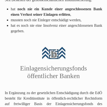
o
hat
noch nie ein Kunde einer angeschlossenen Bank
t
einen Verlust seiner Einlagen erlitten
,
o
mussten noch nie Einleger entschädigt werden,
p
hat es noch nie eine Insolvenz einer angeschlossenen Bank
)
gegeben.
.
N
Einlagensicherungsfonds
a
c
öffentlicher Banken
h
o
b
In Ergänzung zu der gesetzlichen Entschädigung durch die EdÖ
e
besteht für Kreditinstitute in öffentlich-rechtlicher Rechtsform
n
auf freiwilliger Basis der Einlagensicherungsfonds des
s