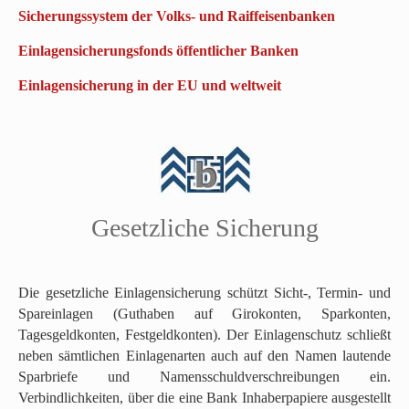
Sicherungssystem der Volks- und Raiffeisenbanken
Einlagensicherungsfonds öffentlicher Banken
Einlagensicherung in der EU und weltweit
N
Gesetzliche Sicherung
a
c
h
o
Die gesetzliche Einlagensicherung schützt Sicht-, Termin- und
b
Spareinlagen (Guthaben auf Girokonten, Sparkonten,
e
Tagesgeldkonten, Festgeldkonten). Der Einlagenschutz schließt
n
neben sämtlichen Einlagenarten auch auf den Namen lautende
s
Sparbriefe und Namensschuldverschreibungen ein.
p
Verbindlichkeiten, über die eine Bank Inhaberpapiere ausgestellt