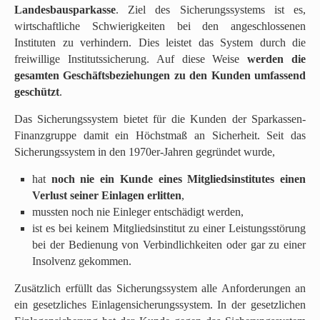
e
Landesbausparkasse
. Ziel des Sicherungssystems ist es,
n
wirtschaftliche Schwierigkeiten bei den angeschlossenen
s
Instituten zu verhindern. Dies leistet das System durch die
p
freiwillige Institutssicherung. Auf diese Weise
werden die
r
gesamten Geschäftsbeziehungen zu den Kunden umfassend
i
geschütz
t
.
n
Das Sicherungssystem bietet für die Kunden der Sparkassen-
g
Finanzgruppe damit ein Höchstmaß an Sicherheit. Seit das
e
Sicherungssystem in den 1970er-Jahren gegründet wurde,
n
(
hat
noch nie ein Kunde eines Mitgliedsinstitutes einen
g
Verlust seiner Einlagen erlitten
,
o
mussten noch nie Einleger entschädigt werden,
t
ist es bei keinem Mitgliedsinstitut zu einer Leistungsstörung
o
bei der Bedienung von Verbindlichkeiten oder gar zu einer
t
Insolvenz gekommen.
o
p
Zusätzlich erfüllt das Sicherungssystem alle Anforderungen an
)
ein gesetzliches Einlagensicherungssystem. In der gesetzlichen
.