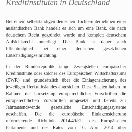
Kreditinstituten in Deutschland
s
p
r
i
Bei einem selbstständigen deutschen Tochterunternehmen einer
n
ausländischen Bank handelt es sich um eine Bank, die nach
g
deutschem Recht gegründet wurde und komplett deutschem
e
Aufsichtsrecht unterliegt. Die Bank ist daher auch
n
Pflichtmitglied bei einer deutschen gesetzlichen
(
Entschädigungseinrichtung.
g
In der Bundesrepublik tätige Zweigstellen europäischer
o
Kreditinstitute oder solcher des Europäischen Wirtschaftsraums
t
(EWR) sind grundsätzlich über die Einlagensicherung des
o
jeweiligen Herkunftslandes abgesichert. Diese Staaten haben im
t
Rahmen der Umsetzung europarechtlicher Vorschriften die
o
europarechtlichen Vorschriften umgesetzt und bereits zur
p
Jahrtausendwende gesetzliche Entschädigungssysteme
)
geschaffen. Die die europäische Einlagensicherung
.
reformierende Richtlinie 2014/49/EU des Europäischen
Parlaments und des Rates vom 16. April 2014 über