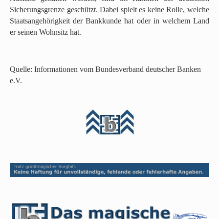
Sicherungsgrenze geschützt. Dabei spielt es keine Rolle, welche
Staatsangehörigkeit der Bankkunde hat oder in welchem Land
er seinen Wohnsitz hat.
Quelle: Informationen vom Bundesverband deutscher Banken
e.V.
N
a
c
h
o
b
e