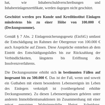
r
hat, wie Inhaberschuldverschreibungen und
i
Inhabereinlagenzertifikate, werden dagegen nicht geschützt.
n
Geschützt werden pro Kunde und Kreditinstitut Einlagen
g
mindestens bis zu einer Höhe von 100.000 €
e
(Deckungssumme).
n
(
Gemäß § 7 Abs. 2 Einlagensicherungsgesetz (EinSiG) umfasst
g
die Entschädigung im Rahmen der Obergrenze von 100.000 €
o
auch Ansprüche auf Zinsen. Diese Ansprüche entstehen ab dem
t
Eintritt des Entschädigungsfalles bis zur Rückzahlung der
o
Verbindlichkeiten, längstens bis Eröffnung des
t
Insolvenzverfahrens.
o
p
Die Deckungssumme erhöht sich
in bestimmten Fällen auf
)
insgesamt bis zu 500.000 €
. Das ist der Fall, wenn und soweit
.
ein Guthaben mit einem besonderen Lebensereignis im Leben
des Einlegers verknüpft ist (vorübergehend erhöhte
Deckungssumme). Zu diesen Lebensereignissen gehören unter
anderem Immobilientransaktionen im Zusammenhang mit einer
privat genutzten Wohnimmobilie, Heirat, Scheidung,